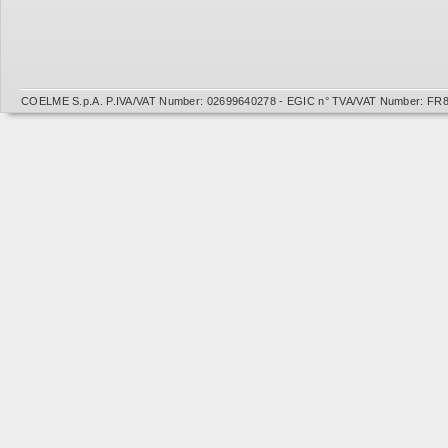
COELME S.p.A. P.IVA/VAT Number: 02699640278 - EGIC n° TVA/VAT Number: FR