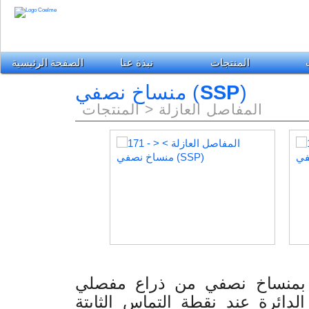
المنتجات
نبذة عنا
الصفحة الرئيسية
منساخ نصفي (
SSP
)
المفاصل العازلة
المنتجات >
د بمنساخ نصفي من ذراع مفصلي
دائرة عند نقطة التماس الثابتة