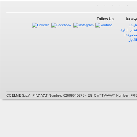
Follow Us
بذة عنا
اريخنا
ظام الإدارة
جموعتنا
لأخبار
COELME S.p.A. P.IVA/VAT Number: 02699640278 - EGIC n° TVA/VAT Number: FR