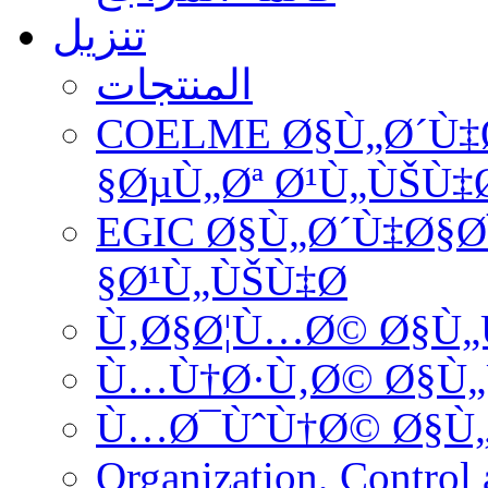
تنزيل
المنتجات
COELME
Ø§Ù„Ø´Ù‡
ØµÙ„Øª Ø¹Ù„ÙŠÙ‡Ø
EGIC
Ø§Ù„Ø´Ù‡Ø§Ø¯
Ø¹Ù„ÙŠÙ‡Ø§
Ù‚Ø§Ø¦Ù…Ø© Ø§Ù
Ù…Ù†Ø·Ù‚Ø© Ø§Ù
Ù…Ø¯ÙˆÙ†Ø© Ø§Ù„
Organization, Contr