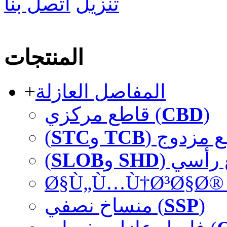
تنزيل
اتصل بنا
المنتجات
+
المفاصل العازلة
قاطع مركزي (
CBD
)
)
STC
و
TCB
طع مزدوج
SLOB
و
SHD
ع رأسي
Ø§Ù„Ù…Ù†Ø³Ø§Ø® 
منساخ نصفي (
SSP
)