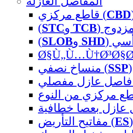
المفاصل العازلة
قاطع مركزي (
CBD
)
STC
و
TCB
 مزدوج
SLOB
و
SHD
رأسي
Ø§Ù„Ù…Ù†Ø³Ø§Ø
منساخ نصفي (
SSP
)
لي
مفاتيح التأريض (
ES
)