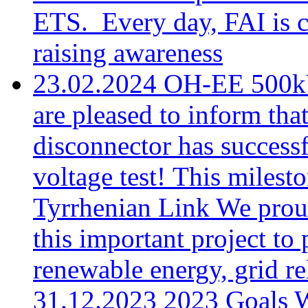
ETS. Every day, FAI is 
raising awareness
23.02.2024
OH-EE 500kV
are pleased to inform t
disconnector has success
voltage test! This miles
Tyrrhenian Link
We proud
this important project t
renewable energy, grid re
31.12.2023
2023 Goals
W