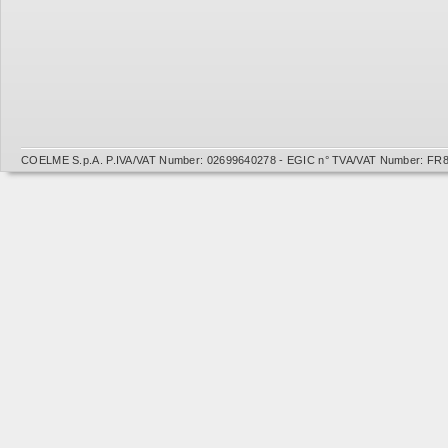
COELME S.p.A. P.IVA/VAT Number: 02699640278 - EGIC n° TVA/VAT Number: FR