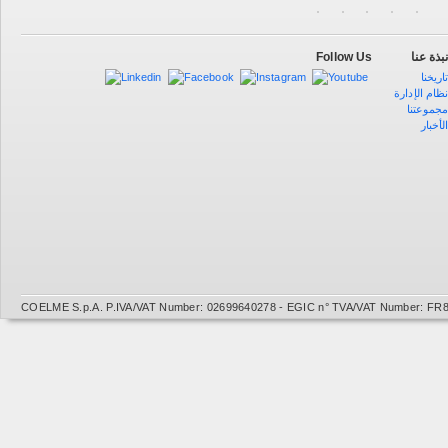
Follow Us
بذة عنا
اريخنا
ظام الإدارة
جموعتنا
لأخبار
COELME S.p.A. P.IVA/VAT Number: 02699640278 - EGIC n° TVA/VAT Number: FR