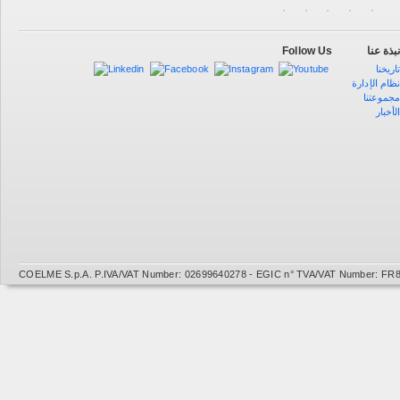
Follow Us
بذة عنا
اريخنا
ظام الإدارة
جموعتنا
لأخبار
COELME S.p.A. P.IVA/VAT Number: 02699640278 - EGIC n° TVA/VAT Number: FR