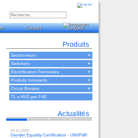
er
Contact
Langues
Produits
Sectionneurs
+
Switchers
+
Électrification Ferroviaire
+
Produits Innovants
+
Circuit Breaker
+
TL e HVD per F4E
Actualités
28.12.2025
23.02.2024
Gender Equality Certification - UNI/PdR
OH-EE 500kV-DC wit