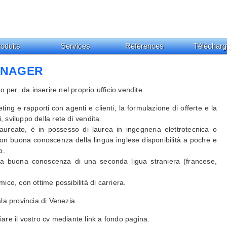
oduits
Services
Références
Télécharg
ANAGER
ato per
da inserire nel proprio ufficio vendite.
ng e rapporti con agenti e clienti, la formulazione di offerte e la
i, sviluppo della rete di vendita.
aureato, è in possesso di laurea in ingegneria elettrotecnica o
on buona conoscenza della lingua inglese disponibilità a poche e
o.
e la buona conoscenza di una seconda ligua straniera (francese,
co, con ottime possibilità di carriera.
la provincia di Venezia.
viare il vostro cv mediante
link a fondo pagina
.