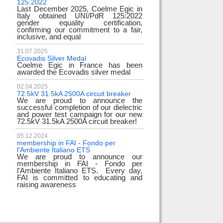
125:2022
test
Last December 2025, Coelme Egic in
We are pleased to i
Italy obtained UNI/PdR 125:2022
EE 500kV knee-type
gender equality certification,
successfully passed
confirming our commitment to a fair,
voltage test! 
inclusive, and equal
underscores
31.07.2025
17.02.2024
Ecovadis Silver Medal
Tyrrhenian Link
Coelme Egic in France has been
We proudly announce
awarded the Ecovadis silver medal
of this important pro
development of rene
reliability and energy
02.04.2025
72.5kV 31.5kA 2500A circuit breaker
We are proud to announce the
31.12.2023
successful completion of our dielectric
2023 Goals
and power test campaign for our new
We thank all our c
72.5kV 31.5kA 2500A circuit breaker!
team members! Than
year we confirm
electrical industry!
05.12.2024
year full
membership in FAI - Fondo per
l'Ambiente Italiano ETS
We are proud to announce our
22.12.2023
membership in FAI - Fondo per
Happy holidays!
l'Ambiente Italiano ETS. Every day,
Coelme Egic team 
FAI is committed to educating and
holidays!
raising awareness