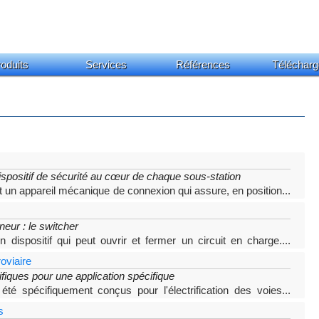
oduits
Services
Références
Télécharg
ispositif de sécurité au cœur de chaque sous-station
t un appareil mécanique de connexion qui assure, en position
...
tionnement satisfaisant
neur : le switcher
n dispositif qui peut ouvrir et fermer un circuit en charge.
...
 été conçu pour répondre à des besoins spécifiques
roviaire
fiques pour une application spécifique
été spécifiquement conçus pour l'électrification des voies
...
arge gamme
s