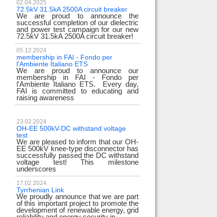
02.04.2025
72.5kV 31.5kA 2500A circuit breaker
We are proud to announce the
successful completion of our dielectric
and power test campaign for our new
72.5kV 31.5kA 2500A circuit breaker!
05.12.2024
membership in FAI - Fondo per
l'Ambiente Italiano ETS
We are proud to announce our
membership in FAI - Fondo per
l'Ambiente Italiano ETS. Every day,
FAI is committed to educating and
raising awareness
23.02.2024
OH-EE 500kV-DC withstand voltage
test
We are pleased to inform that our OH-
EE 500kV knee-type disconnector has
successfully passed the DC withstand
voltage test! This milestone
underscores
17.02.2024
Tyrrhenian Link
We proudly announce that we are part
of this important project to promote the
development of renewable energy, grid
reliability and energy security in