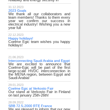
31.12.2023
2023 Goals
We thank all our collaborators and
team members! Thanks to them every
year we confirm our success in
electrical industry! Wishing you a new
year full
22.12.2023
Happy holidays!
Coelme Egic team wishes you happy
holidays!
21.06.2023
Interconnecting Saudi Arabia and Egypt
We are excited to announce that
Coelme-Egic will be part of the first
large-scale HVDC interconnection in
the MENA region, between Egypt and
Saudi Arabia!
29.01.2023
Coelme Egic at Verkosto Fair
Our stand at Verkosto Fair in Finland
on last january 25th-26th!
28.09.2022
SRB 72.5-2000 RTE France
We are pleased to inform that our new