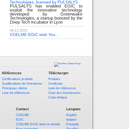
Technologies, licensed by PULSALYS
PULSALYS has enabled EGIC to
exploit the innovative technology
developed by Greenwake
Technologies, a startup boosted by the
Deep Tech incubator in Lyon
08.12.2021
COELME-EGIC wish You...
Références
Télécharger
Certifications produits
Produits
Qualifications de l'entreprise
Certificats
Principaux clients
Liste de références
Liste de références
Zone des fournisseurs
Code éthique
Contact
Langues
COELME
English
EGIC
Italiano
COELME-EGIC dans le monde
Français
Nous contacter
Español