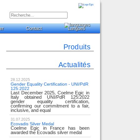
er
Contact
Langues
Produits
Actualités
28.12.2025
Gender Equality Certification - UNI/PdR
125:2022
Last December 2025, Coelme Egic in
Italy obtained UNI/PdR 125:2022
gender equality certification,
confirming our commitment to a fair,
inclusive, and equal
31.07.2025
Ecovadis Silver Medal
Coelme Egic in France has been
awarded the Ecovadis silver medal