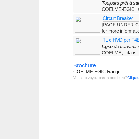
Toujours prêt à sa
COELME-EGIC a t
développé une gamme de produi
Circuit Breaker
[PAGE UNDER CON
for more informa
TL e HVD per F4
Ligne de transmiss
COELME, dans le
Experimental Reactor – Réacteur
Brochure
COELME EGIC Range
Vous ne voyez pas la brochure?
Cliquez