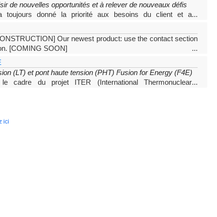
isir de nouvelles opportunités et à relever de nouveaux défis
oujours donné la priorité aux besoins du client et a
...
ts
STRUCTION] Our newest product: use the contact section
tion. [COMING SOON]
...
E
ion (LT) et pont haute tension (PHT) Fusion for Energy (F4E)
 cadre du projet ITER (International Thermonuclear
...
 thermonucléaire expérimental international)
 ici