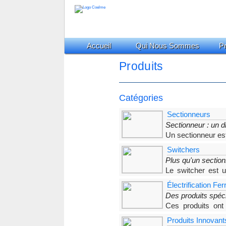
Accueil
Qui Nous Sommes
Pr
Produits
Catégories
Sectionneurs
Sectionneur : un d
Un sectionneur es
d’ouverture, une distance de sec
Switchers
Plus qu'un section
Le switcher est u
Chaque switcher COELME-EGIC a
Électrification Fer
Des produits spéci
Ces produits ont 
ferrées et sont inclus dans la l
Produits Innovant