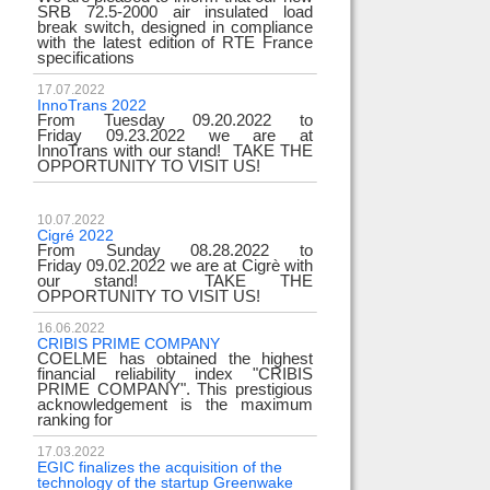
SRB 72.5-2000 air insulated load
break switch, designed in compliance
with the latest edition of RTE France
specifications
17.07.2022
InnoTrans 2022
From Tuesday 09.20.2022 to
Friday 09.23.2022 we are at
InnoTrans with our stand! TAKE THE
OPPORTUNITY TO VISIT US!
10.07.2022
Cigré 2022
From Sunday 08.28.2022 to
Friday 09.02.2022 we are at Cigrè with
our stand! TAKE THE
OPPORTUNITY TO VISIT US!
16.06.2022
CRIBIS PRIME COMPANY
COELME has obtained the highest
financial reliability index "CRIBIS
PRIME COMPANY". This prestigious
acknowledgement is the maximum
ranking for
17.03.2022
EGIC finalizes the acquisition of the
technology of the startup Greenwake