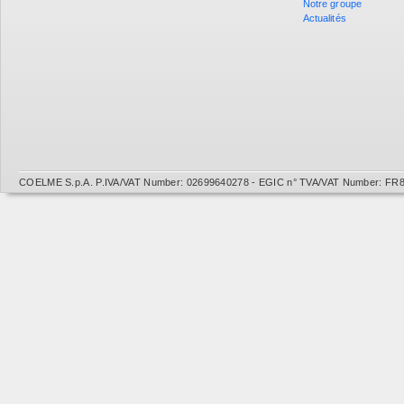
Notre groupe
Actualités
COELME S.p.A. P.IVA/VAT Number: 02699640278 - EGIC n° TVA/VAT Number: FR