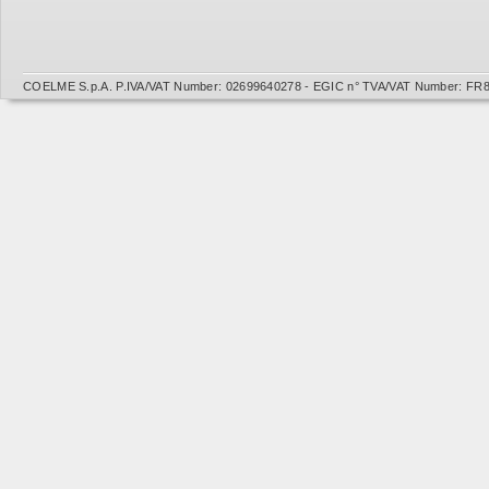
COELME S.p.A. P.IVA/VAT Number: 02699640278 - EGIC n° TVA/VAT Number: FR