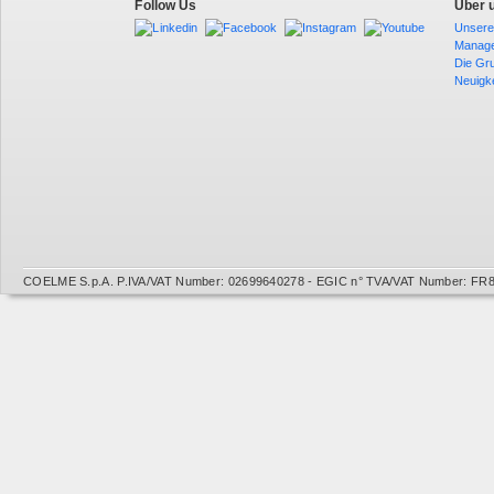
Follow Us
Über 
Unsere
Manag
Die Gr
Neuigk
COELME S.p.A. P.IVA/VAT Number: 02699640278 - EGIC n° TVA/VAT Number: FR