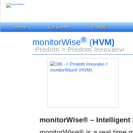
Home
Chi Siamo
Prodotti
®
monitorWise
(
HVM)
Prodotti > Prodotti Innovativi
monitorWise® – Intelligent
monitorWise® is a real-time mo