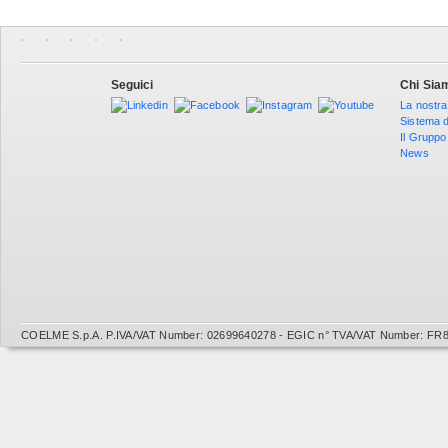
Seguici
Chi Sia
La nostra
Sistema d
Il Gruppo
News
COELME S.p.A. P.IVA/VAT Number: 02699640278 - EGIC n° TVA/VAT Number: FR