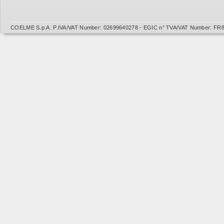
COELME S.p.A. P.IVA/VAT Number: 02699640278 - EGIC n° TVA/VAT Number: FR