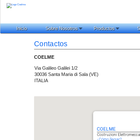
Inicio
Sobre Nosotros
Productos
S
Contactos
COELME
Via Galileo Galilei 1/2
30036 Santa Maria di Sala (VE)
ITALIA
COELME
Costruzioni Elettromecc
¿Cómo llegar?