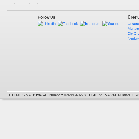
Follow Us
Über 
Unsere
Manag
Die Gr
Neuigk
COELME S.p.A. P.IVA/VAT Number: 02699640278 - EGIC n° TVA/VAT Number: FR