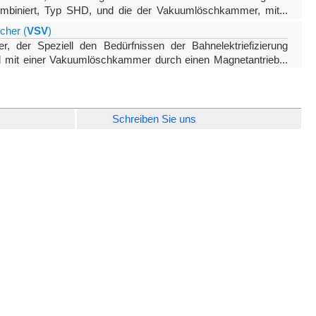
ombiniert, Typ SHD,
und die der Vakuumlöschkammer, mit
...
. Die Trennkammer wird durch die Bewegung des Arms des
cher (
VSV
)
er, der Speziell den Bedürfnissen der Bahnelektriefizierung
rd mit einer Vakuuml
öschkammer durch einen Magnetantrieb
...
ismus ermöglicht den elektrischen Betrieb, sowohl lokal
Schreiben Sie uns