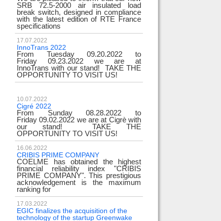
SRB 72.5-2000 air insulated load
break switch, designed in compliance
with the latest edition of RTE France
specifications
17.07.2022
InnoTrans 2022
From Tuesday 09.20.2022 to
Friday 09.23.2022 we are at
InnoTrans with our stand! TAKE THE
OPPORTUNITY TO VISIT US!
10.07.2022
Cigré 2022
From Sunday 08.28.2022 to
Friday 09.02.2022 we are at Cigrè with
our stand! TAKE THE
OPPORTUNITY TO VISIT US!
16.06.2022
CRIBIS PRIME COMPANY
COELME has obtained the highest
financial reliability index "CRIBIS
PRIME COMPANY". This prestigious
acknowledgement is the maximum
ranking for
17.03.2022
EGIC finalizes the acquisition of the
technology of the startup Greenwake