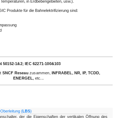
Temperaturen, in Erdbebengebieten, usw.).
 Produkte für die Bahnelektrifizierung sind:
 Anpassung
d
N 50152-1&2; IEC 62271-100&103
it
SNCF Reseau
zusammen,
INFRABEL, NR, IP, TCDD,
ENERGEL,
etc...
 Oberleitung (
LBS
)
ennschalter, der die Eigenschaften der vertikalen Öffnung des