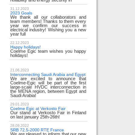
31.12.2023
2023 Goals
We thank all our collaborators and
team members! Thanks to them every
year we confirm our success in
electrical industry! Wishing you a new
year full
22.12.2023
Happy holidays!
Coelme Egic team wishes you happy
holidays!
21.06.2023
Interconnecting Saudi Arabia and Egypt
We are excited to announce that
Coelme-Egic will be part of the first
large-scale HVDC interconnection in
the MENA region, between Egypt and
Saudi Arabia!
29.01.2023
Coelme Egic at Verkosto Fair
Our stand at Verkosto Fair in Finland
on last january 25th-26th!
28.09.2022
SRB 72.5-2000 RTE France
We are pleased to inform that our new