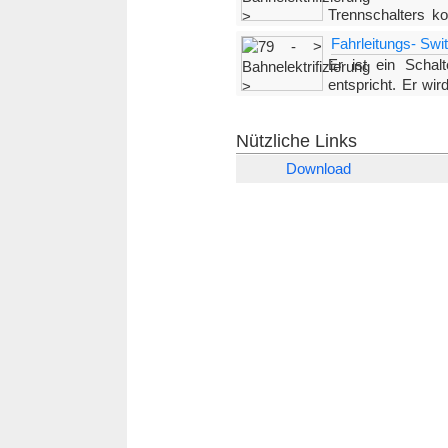
Trennschalters k
welchen er ausgestattet ist
Fahrleitungs- Swit
Trennschalters aktiviert,
Er ist ein Schalt
entspricht. Er wi
betätigt. Der Betätigungsmechan
Nützliche Links
Download