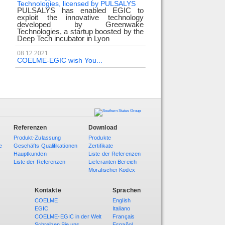
Technologies, licensed by PULSALYS
PULSALYS has enabled EGIC to
exploit the innovative technology
developed by Greenwake
Technologies, a startup boosted by the
Deep Tech incubator in Lyon
08.12.2021
COELME-EGIC wish You...
Referenzen
Download
Produkt-Zulassung
Produkte
e
Geschäfts Qualifikationen
Zertifikate
Hauptkunden
Liste der Referenzen
Liste der Referenzen
Lieferanten Bereich
Moralischer Kodex
Kontakte
Sprachen
COELME
English
EGIC
Italiano
COELME-EGIC in der Welt
Français
Schreiben Sie uns
Español