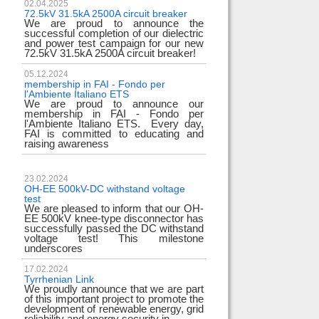
02.04.2025
72.5kV 31.5kA 2500A circuit breaker
We are proud to announce the
successful completion of our dielectric
and power test campaign for our new
72.5kV 31.5kA 2500A circuit breaker!
05.12.2024
membership in FAI - Fondo per
l'Ambiente Italiano ETS
We are proud to announce our
membership in FAI - Fondo per
l'Ambiente Italiano ETS. Every day,
FAI is committed to educating and
raising awareness
23.02.2024
OH-EE 500kV-DC withstand voltage
test
We are pleased to inform that our OH-
EE 500kV knee-type disconnector has
successfully passed the DC withstand
voltage test! This milestone
underscores
17.02.2024
Tyrrhenian Link
We proudly announce that we are part
of this important project to promote the
development of renewable energy, grid
reliability and energy security in