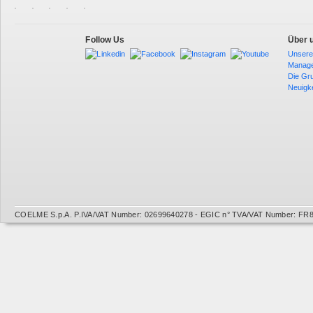
Follow Us
Über 
Unsere
Manag
Die Gr
Neuigk
COELME S.p.A. P.IVA/VAT Number: 02699640278 - EGIC n° TVA/VAT Number: FR