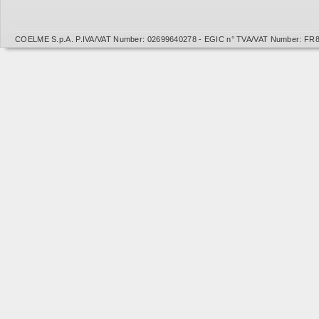
COELME S.p.A. P.IVA/VAT Number: 02699640278 - EGIC n° TVA/VAT Number: FR