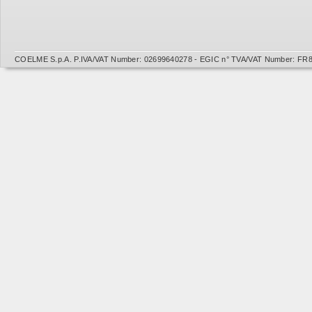
COELME S.p.A. P.IVA/VAT Number: 02699640278 - EGIC n° TVA/VAT Number: FR