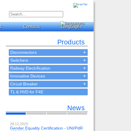
d
Contacts
Languages
Products
Disconnectors
+
Switchers
+
Railway Electrification
+
Innovative Devices
+
Circuit Breaker
+
TL & HVD for F4E
News
28.12.2025
23.02.2024
Gender Equality Certification - UNI/PdR
OH-EE 500kV-DC wit