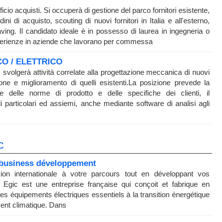
fficio acquisti. Si occuperà di gestione del parco fornitori esistente,
ni di acquisto, scouting di nuovi fornitori in Italia e all'esterno,
aving. Il candidato ideale è in possesso di laurea in ingegneria o
perienze in aziende che lavorano per commessa
O / ELETTRICO
 svolgerà attività correlate alla progettazione meccanica di nuovi
zione e miglioramento di quelli esistenti.La posizione prevede la
me delle norme di prodotto e delle specifiche dei clienti, il
articolari ed assiemi, anche mediante software di analisi agli
c
e business développement
on internationale à votre parcours tout en développant vos
gic est une entreprise française qui conçoit et fabrique en
s équipements électriques essentiels à la transition énergétique
ement climatique. Dans