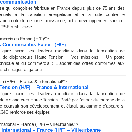
e communication
ise qui conçoit et fabrique en France depuis plus de 75 ans des
ntiels à la transition énergétique et à la lutte contre le
 un contexte de forte croissance, notre développement s’inscrit
 RSE ambitieuse
merciales Export (H/F)
/">
es Commerciales Export (H/F)
ure parmi les leaders mondiaux dans la fabrication de
s et de disjoncteurs Haute Tension. Vos missions : Un poste
technique et du commercial : Élaborer des offres conformes aux
s chiffrages et garantir
n (H/F) – France & International
/">
Tension (H/F) – France & International
ure parmi les leaders mondiaux dans la fabrication de
t de disjoncteurs Haute Tension. Porté par l’essor du marché de la
upe poursuit son développement et élargit sa gamme d’appareils.
GIC renforce ses équipes
national – France (H/F) – Villeurbanne
/">
International – France (H/F) – Villeurbanne