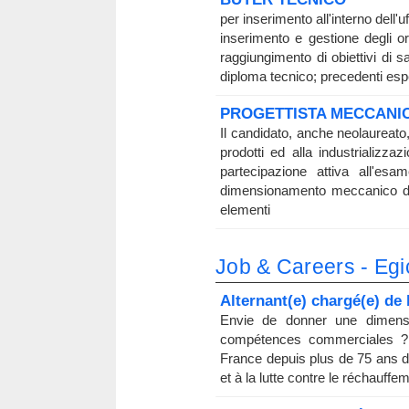
per inserimento all'interno dell'u
inserimento e gestione degli ordi
raggiungimento di obiettivi di s
diploma tecnico; precedenti es
PROGETTISTA MECCANIC
Il candidato, anche neolaureato,
prodotti ed alla industrializza
partecipazione attiva all'esa
dimensionamento meccanico di p
elementi
Job & Careers - Egi
Alternant(e) chargé(e) d
Envie de donner une dimensi
compétences commerciales ? E
France depuis plus de 75 ans de
et à la lutte contre le réchauff