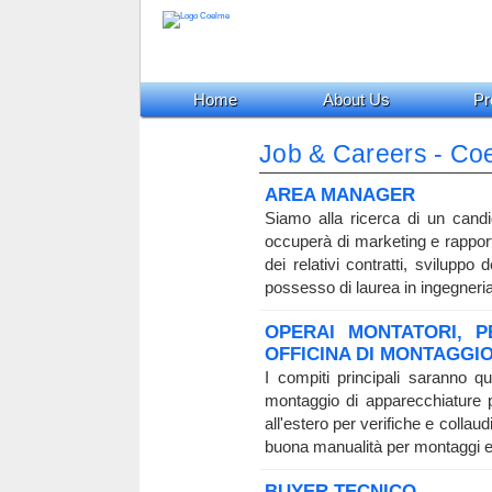
Home
About Us
Pr
Job & Careers - Co
AREA MANAGER
Siamo alla ricerca di un candi
occuperà di marketing e rapporti
dei relativi contratti, sviluppo
possesso di laurea in ingegneri
OPERAI MONTATORI, P
OFFICINA DI MONTAGGI
I compiti principali saranno q
montaggio di apparecchiature per
all'estero per verifiche e colla
buona manualità per montaggi e 
BUYER TECNICO