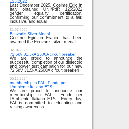
125:2022
test
Last December 2025, Coelme Egic in
We are pleased to i
Italy obtained UNI/PdR 125:2022
EE 500kV knee-type
gender equality certification,
successfully passed
confirming our commitment to a fair,
voltage test! 
inclusive, and equal
underscores
31.07.2025
17.02.2024
Ecovadis Silver Medal
Tyrrhenian Link
Coelme Egic in France has been
We proudly announce
awarded the Ecovadis silver medal
of this important pro
development of rene
reliability and energy
02.04.2025
72.5kV 31.5kA 2500A circuit breaker
We are proud to announce the
31.12.2023
successful completion of our dielectric
2023 Goals
and power test campaign for our new
We thank all our c
72.5kV 31.5kA 2500A circuit breaker!
team members! Than
year we confirm
electrical industry!
05.12.2024
year full
membership in FAI - Fondo per
l'Ambiente Italiano ETS
We are proud to announce our
22.12.2023
membership in FAI - Fondo per
Happy holidays!
l'Ambiente Italiano ETS. Every day,
Coelme Egic team 
FAI is committed to educating and
holidays!
raising awareness