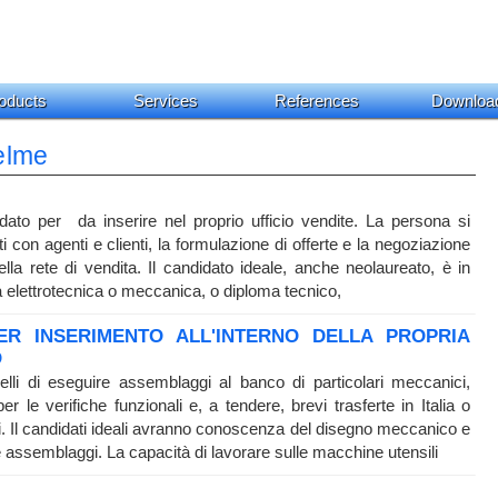
oducts
Services
References
Downloa
elme
dato per da inserire nel proprio ufficio vendite. La persona si
 con agenti e clienti, la formulazione di offerte e la negoziazione
 della rete di vendita. Il candidato ideale, anche neolaureato, è in
a elettrotecnica o meccanica, o diploma tecnico,
ER INSERIMENTO ALL'INTERNO DELLA PROPRIA
O
uelli di eseguire assemblaggi al banco di particolari meccanici,
 le verifiche funzionali e, a tendere, brevi trasferte in Italia o
udi. Il candidati ideali avranno conoscenza del disegno meccanico e
assemblaggi. La capacità di lavorare sulle macchine utensili